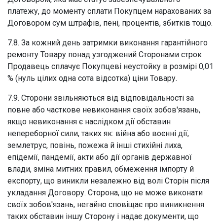
платежу, до моменту сплати Покупцем нарахованих за
Договором сум штрафів, пені, процентів, збитків тощо.
7.8. За кожний день затримки виконання гарантійного
ремонту Товару понад узгоджений Сторонами строк
Продавець сплачує Покупцеві неустойку в розмірі 0,01
% (нуль цілих одна сота відсотка) ціни Товару.
7.9. Сторони звільняються від відповідальності за
повне або часткове невиконання своїх зобов'язань,
якщо невиконання є наслідком дії обставин
непереборної сили, таких як: війна або воєнні дії,
землетрус, повінь, пожежа й інші стихійні лиха,
епідемії, пандемії, акти або дії органів державної
влади, зміна митних правил, обмеження імпорту й
експорту, що виникли незалежно від волі Сторін після
укладання Договору. Сторона, що не може виконати
своїх зобов'язань, негайно сповіщає про виникнення
таких обставин іншу Сторону і надає документи, що