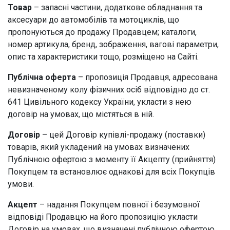
Товар
– запасні частини, додаткове обладнання та
аксесуари до автомобілів та мотоциклів, що
пропонуються до продажу Продавцем; каталоги,
номер артикула, бренд, зображення, вагові параметри,
опис та характеристики тощо, розміщено на Сайті.
Публічна оферта
– пропозиція Продавця, адресована
невизначеному колу фізичних осіб відповідно до ст.
641 Цивільного кодексу України, укласти з нею
договір на умовах, що містяться в ній.
Договір
– цей Договір купівлі-продажу (поставки)
товарів, який укладений на умовах визначених
Публічною офертою з моменту її Акцепту (прийняття)
Покупцем та встановлює однакові для всіх Покупців
умови.
Акцепт
– надання Покупцем повної і безумовної
відповіді Продавцю на його пропозицію укласти
Договір на умовах, що визначені публічною офертою