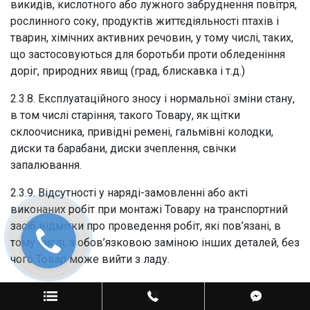
викидів, кислотного або лужного забруднення повітря,
рослинного соку, продуктів життєдіяльності птахів і
тварин, хімічних активних речовин, у тому числі, таких,
що застосовуються для боротьби проти обледеніння
доріг, природних явищ (град, блискавка і т.д.)
2.3.8. Експлуатаційного зносу і нормальної зміни стану,
в том числі старіння, такого Товару, як щітки
склоочисника, привідні ремені, гальмівні колодки,
диски та барабани, диски зчеплення, свічки
запалювання.
2.3.9. Відсутності у наряді-замовленні або акті
виконаних робіт при монтажі Товару на транспортний
засіб відмітки про проведення робіт, які пов’язані, в
тому числі, з обов’язковою заміною інших деталей, без
чого Товар може вийти з ладу.
2.3.10. Товар відноситься до категорії витратних
матеріалів (зокрема, але не виключно: мастила,