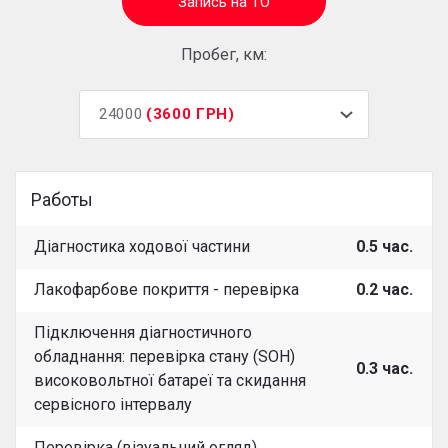
Запись на ТО
Пробег, км:
24000
3600 ГРН
Работы
Діагностика ходової частини
0.5 час.
Лакофарбове покриття - перевірка
0.2 час.
Підключення діагностичного
обладнання: перевірка стану (SOH)
0.3 час.
високовольтної батареї та скидання
сервісного інтервалу
Перевірка (візуальний огляд)