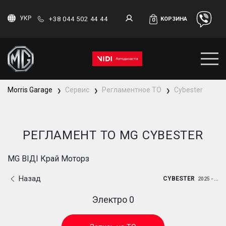
УКР
+38 044 502 44 44
КОРЗИНА
0
Morris Garage
Сервис
Регламентное ТО
Cybester
❯
❯
❯
РЕГЛАМЕНТ ТО MG CYBESTER
MG ВІДІ Край Моторз
Назад
CYBESTER
2025 - ...
Электро 0