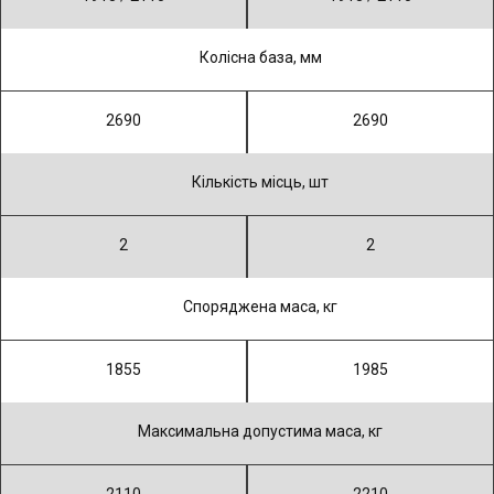
Колiсна база, мм
2690
2690
Кiлькiсть мiсць, шт
2
2
Споряджена маса, кг
1855
1985
Максимальна допустима маса, кг