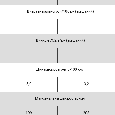
Витрати пального, л/100 км (змішаний)
-
Викиди CO2, г/км (змішаний)
-
-
Динаміка розгону 0-100 км/г
5,0
3,2
Максимальна швидкiсть, км/г
199
208