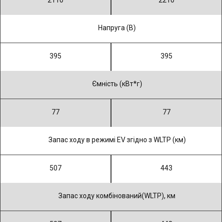
2110
2210
Напруга (В)
395
395
Ємність (кВт*г)
77
77
Запас ходу в режимі EV згідно з WLTP (км)
507
443
Запас ходу комбінований(WLTP), км