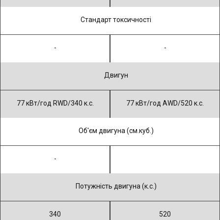
Cтандарт токсичності
-
-
Двигун
77 кВт/год RWD/340 к.с.
77 кВт/год AWD/520 к.с.
Об'єм двигуна (см.куб.)
-
Потужність двигуна (к.с.)
340
520