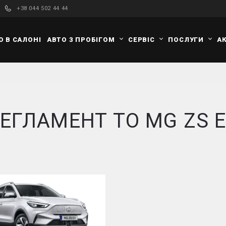
+38 044 502 44 44
О В САЛОНІ
АВТО З ПРОБІГОМ
СЕРВІС
ПОСЛУГИ
АК
ЕГЛАМЕНТ ТО MG ZS 