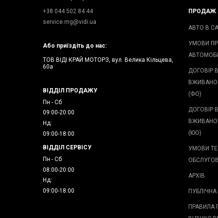
+38 044 502 84 44
ПРОДАЖ 
service.mg@vidi.ua
АВТО В С
УМОВИ П
Або приїздіть до нас:
АВТОМОБІ
ТОВ ВІДІ КРАЙ МОТОРЗ, вул. Велика Кільцева,
60а
ДОГОВІР 
ВЖИВАНО
ВІДДІЛ ПРОДАЖУ
(ФО)
Пн - Сб
ДОГОВІР 
09:00-20:00
ВЖИВАНО
Нд:
(ЮО)
09:00-18:00
ВІДДІЛ СЕРВІСУ
УМОВИ ТЕ
Пн - Сб
ОБСЛУГО
08:00-20:00
АРХІВ
Нд:
09:00-18:00
ПУБЛІЧНА
ПРАВИЛА 