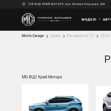
ТОВ ВІДІ КРАЙ МОТОРЗ, вул. Велика Кільцева, 60а
МОДЕЛІ
АВТ
Morris Garage
Сервіс
Регламентне ТО
ZS EV
❯
❯
❯
Р
MG ВІДІ Край Моторз