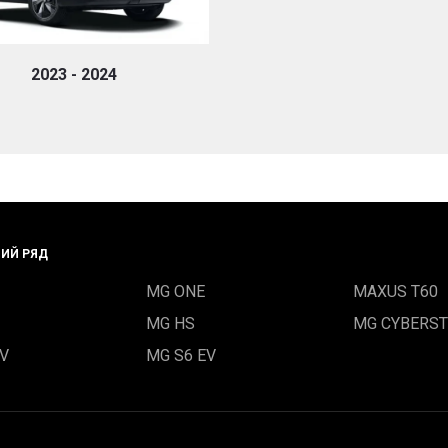
2023 - 2024
ИЙ РЯД
MG ONE
MAXUS T60
MG HS
MG CYBERST
EV
MG S6 EV